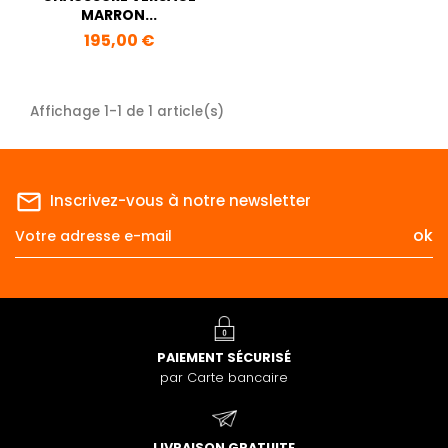
MARRON...
Prix
195,00 €
Affichage 1-1 de 1 article(s)
mail_outline
Inscrivez-vous à notre newsletter
PAIEMENT SÉCURISÉ
par Carte bancaire
LIVRAISON GRATUITE