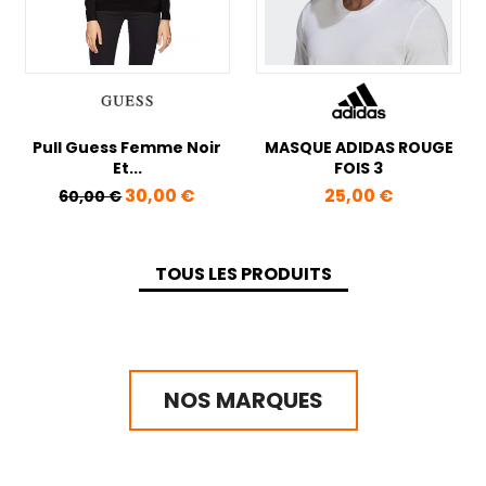
Pull Guess Femme Noir
MASQUE ADIDAS ROUGE
Et...
FOIS 3
Prix de base
Prix
Prix
30,00 €
25,00 €
60,00 €
TOUS LES PRODUITS
NOS MARQUES