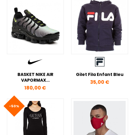
BASKET NIKE AIR
Gilet Fila Enfant Bleu
VAPORMAX...
Prix
35,00 €
Prix
180,00 €
-50%