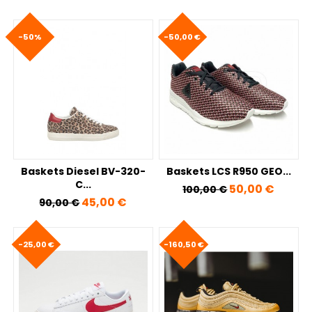
-50%
-50,00 €
Baskets Diesel BV-320-
Baskets LCS R950 GEO...
C...
Prix de base
Prix
50,00 €
100,00 €
Prix de base
Prix
45,00 €
90,00 €
-25,00 €
-160,50 €