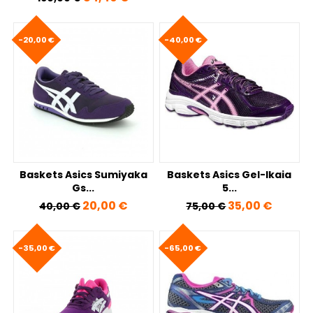
-20,00 €
-40,00 €
Baskets Asics Sumiyaka
Baskets Asics Gel-Ikaia
Gs...
5...
Prix de base
Prix
Prix de base
Prix
20,00 €
35,00 €
40,00 €
75,00 €
-35,00 €
-65,00 €