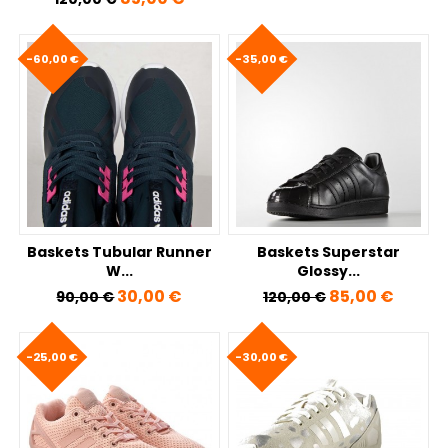
-60,00 €
-35,00 €
Baskets Tubular Runner
Baskets Superstar
W...
Glossy...
Prix de base
Prix
Prix de base
Prix
30,00 €
85,00 €
90,00 €
120,00 €
-25,00 €
-30,00 €