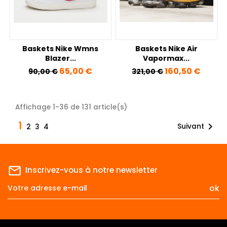
Baskets Nike Wmns
Baskets Nike Air
Blazer...
Vapormax...
Prix de base
Prix
Prix de base
Prix
65,00 €
160,50 €
90,00 €
321,00 €
Affichage 1-36 de 131 article(s)
1

Suivant
2
3
4
mail_outline
Inscrivez-vous à notre newsletter