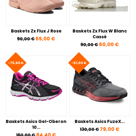
Baskets Zx Flux J Rose
Baskets Zx Flux W Blanc
Cassé
Prix de base
Prix
65,00 €
90,00 €
Prix de base
Prix
60,00 €
90,00 €
-75,60 €
-51,00 €
Baskets Asics Gel-Oberon
Baskets Asics FuzeX...
10...
Prix de base
Prix
79,00 €
130,00 €
Prix de base
Prix
84,40 €
160,00 €