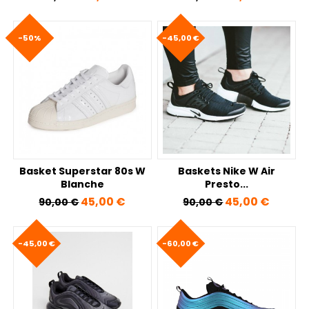
-50%
-45,00 €
Basket Superstar 80s W
Baskets Nike W Air
Blanche
Presto...
Prix de base
Prix
Prix de base
Prix
45,00 €
45,00 €
90,00 €
90,00 €
-45,00 €
-60,00 €