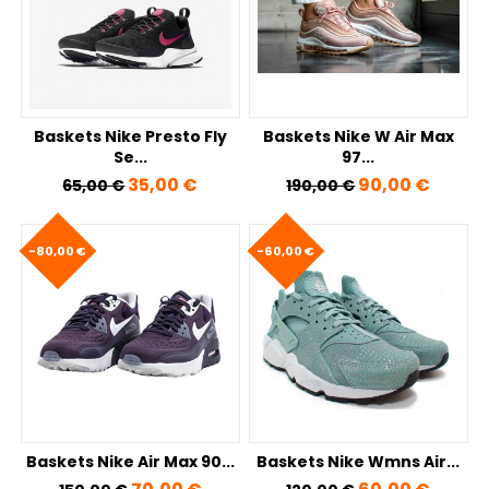
Baskets Nike Presto Fly
Baskets Nike W Air Max
Se...
97...
Prix de base
Prix
Prix de base
Prix
35,00 €
90,00 €
65,00 €
190,00 €
-80,00 €
-60,00 €
Baskets Nike Air Max 90...
Baskets Nike Wmns Air...
Prix de base
Prix
Prix de base
Prix