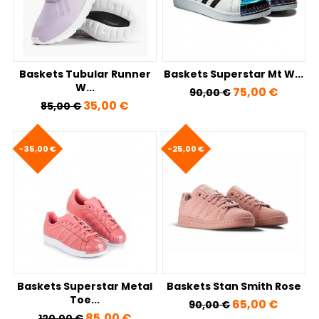
Baskets Tubular Runner
Baskets Superstar Mt W...
W...
Prix de base
Prix
75,00 €
90,00 €
Prix de base
Prix
35,00 €
85,00 €
-35,00 €
-25,00 €
Baskets Superstar Metal
Baskets Stan Smith Rose
Toe...
Prix de base
Prix
65,00 €
90,00 €
Prix de base
Prix
85,00 €
120,00 €