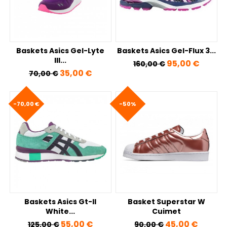
Baskets Asics Gel-Lyte
Baskets Asics Gel-Flux 3...
III...
Prix de base
Prix
95,00 €
160,00 €
Prix de base
Prix
35,00 €
70,00 €
-70,00 €
-50%
Baskets Asics Gt-II
Basket Superstar W
White...
Cuimet
Prix de base
Prix
Prix de base
Prix
55,00 €
45,00 €
125,00 €
90,00 €