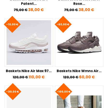
Patent...
Rose...
Prix de base
Prix
Prix de base
Prix
38,00 €
38,00 €
75,00 €
75,00 €
-10,00 €
-60,00 €
Baskets Nike Air Max 97...
Baskets Nike Wmns Air...
Prix de base
Prix
Prix de base
Prix
110,00 €
60,00 €
120,00 €
120,00 €
-30,00 €
-100,00 €