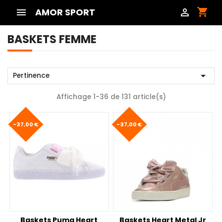
shopping_cart

AMOR SPORT

BASKETS FEMME

Pertinence
Affichage 1-36 de 131 article(s)
-37,00 €
-37,00 €
Baskets Puma Heart
Baskets Heart Metal Jr