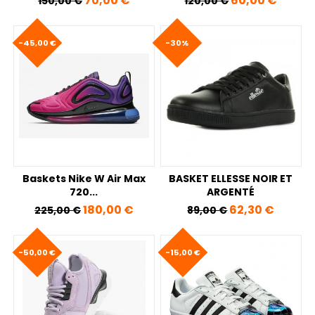
70,00 €
60,00 €
150,00 €
120,00 €
-45,00 €
-30%
Baskets Nike W Air Max
BASKET ELLESSE NOIR ET
720...
ARGENTÉ
Prix de base
Prix
Prix de base
Prix
180,00 €
62,30 €
225,00 €
89,00 €
-50,00 €
-15,00 €