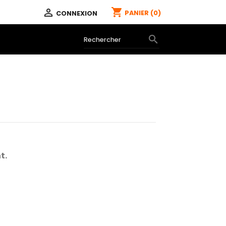
shopping_cart

PANIER
(0)
CONNEXION

t.