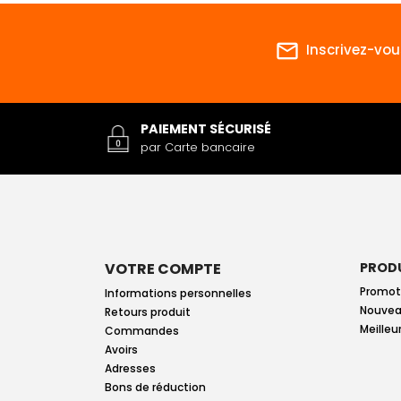
mail_outline
Inscrivez-vou
PAIEMENT SÉCURISÉ
par Carte bancaire
VOTRE COMPTE
PROD
Promot
Informations personnelles
Nouvea
Retours produit
Meilleu
Commandes
Avoirs
Adresses
Bons de réduction