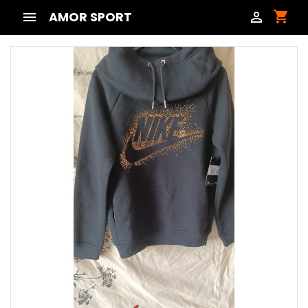
shopping_cart

AMOR SPORT
