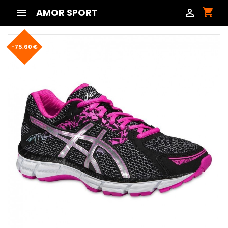
shopping_cart

AMOR SPORT

-75,60 €