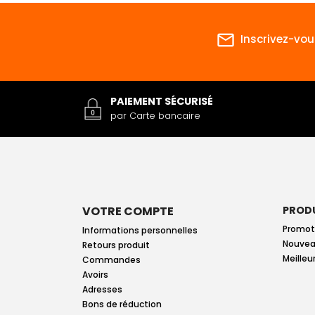
mail_outline
Inscrivez-vou
PAIEMENT SÉCURISÉ
par Carte bancaire
VOTRE COMPTE
PROD
Promot
Informations personnelles
Nouvea
Retours produit
Meilleu
Commandes
Avoirs
Adresses
Bons de réduction