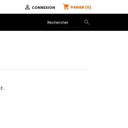
shopping_cart

PANIER
(0)
CONNEXION

t.