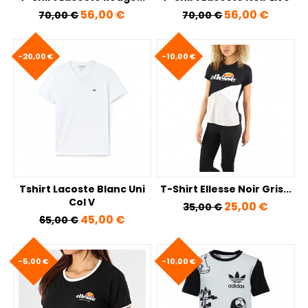
Prix de base
Prix
Prix de base
Prix
56,00 €
56,00 €
70,00 €
70,00 €
-20,00 €
-10,00 €
Tshirt Lacoste Blanc Uni
T-Shirt Ellesse Noir Gris...
Col V
Prix de base
Prix
25,00 €
35,00 €
Prix de base
Prix
45,00 €
65,00 €
-5,00 €
-10,00 €