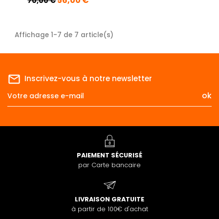
56,00 €
70,00 €
Affichage 1-7 de 7 article(s)
mail_outline
Inscrivez-vous à notre newsletter
PAIEMENT SÉCURISÉ
par Carte bancaire
LIVRAISON GRATUITE
à partir de 100€ d'achat