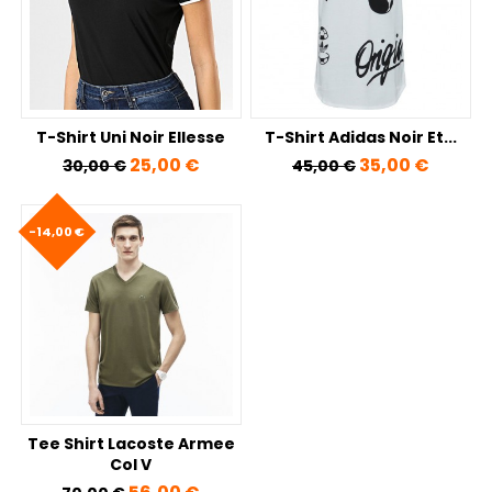
T-Shirt Uni Noir Ellesse
T-Shirt Adidas Noir Et...
Prix de base
Prix
Prix de base
Prix
25,00 €
35,00 €
30,00 €
45,00 €
-14,00 €
Tee Shirt Lacoste Armee
Col V
Prix de base
Prix