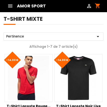
shopping_cart

AMOR SPORT

T-SHIRT MIXTE

Pertinence
Affichage 1-7 de 7 article(s)
-14,00 €
-14,00 €
T-Shirt Lacoste Rouge...
T-Shirt Lacoste Noir Live