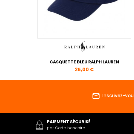
CASQUETTE BLEU RALPH LAUREN
Prix
25,00 €
mail_outline
Inscrivez-vou
PAIEMENT SÉCURISÉ
par Carte bancaire