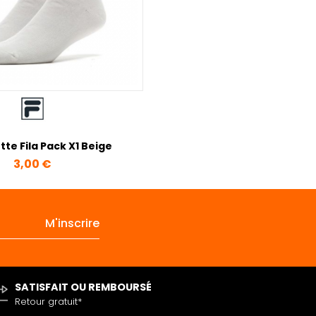
te Fila Pack X1 Beige
Prix
3,00 €
SATISFAIT OU REMBOURSÉ
Retour gratuit*