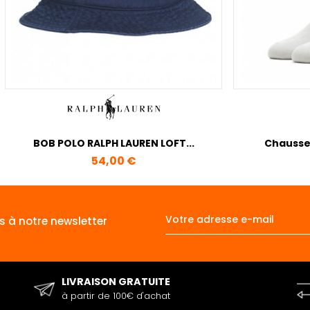
BOB POLO RALPH LAUREN LOFT...
Chausset
Prix
54,00 €
s à notre newsletter
LIVRAISON GRATUITE
à partir de 100€ d'achat