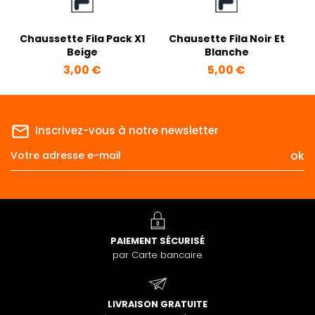
Chaussette Fila Pack X1
Chausette Fila Noir Et
Beige
Blanche
Prix
Prix
3,00 €
5,00 €
mail_outline
Inscrivez-vous à notre newsletter
PAIEMENT SÉCURISÉ
par Carte bancaire
LIVRAISON GRATUITE