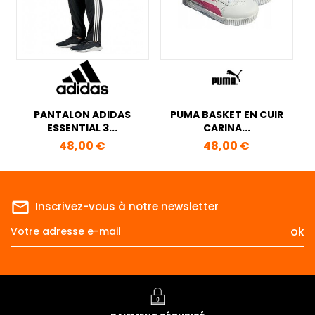
PANTALON ADIDAS
PUMA BASKET EN CUIR
ESSENTIAL 3...
CARINA...
Prix
Prix
48,00 €
48,00 €
mail_outline
Inscrivez-vous à notre newsletter