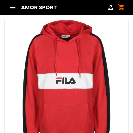
shopping_cart

AMOR SPORT
