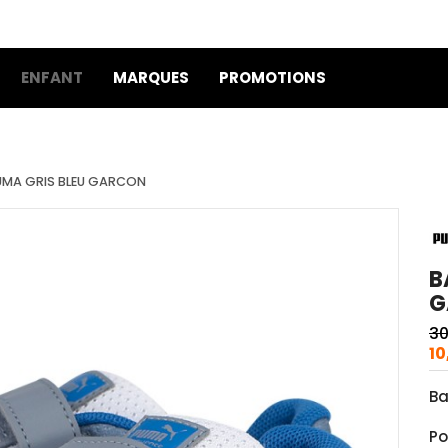
ENFANT
MARQUES
PROMOTIONS
UMA GRIS BLEU GARCON
B
G
30
10
Ba
Po