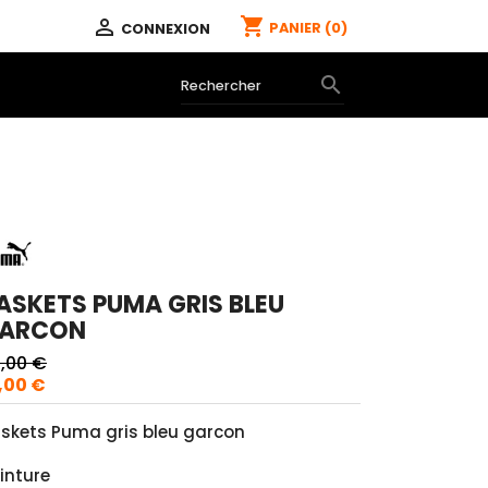
shopping_cart

PANIER
(0)
CONNEXION

ASKETS PUMA GRIS BLEU
ARCON
,00 €
,00 €
skets Puma gris bleu garcon
inture