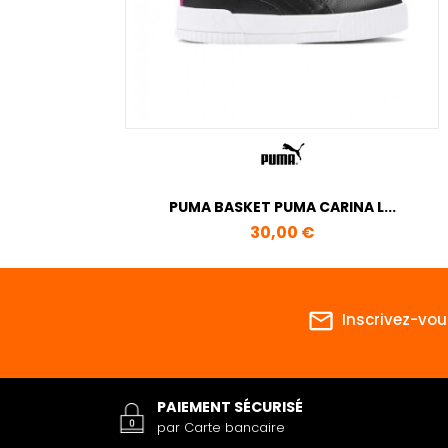
PUMA BASKET PUMA CARINA L...
Prix
30,00 €
mail_outline
Inscrivez-vou
PAIEMENT SÉCURISÉ
par Carte bancaire