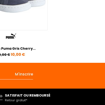
 Puma Gris Cherry...
rix de base
Prix
10,00 €
0,00 €
SATISFAIT OU REMBOURSÉ
Retour gratuit*