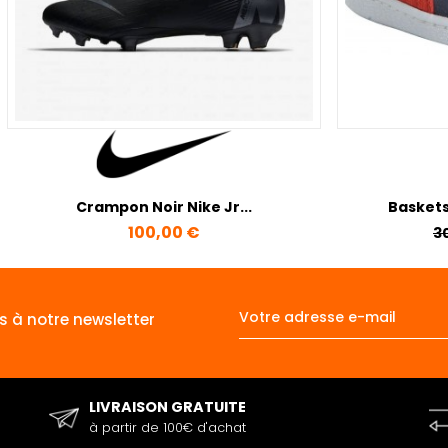
Crampon Noir Nike Jr...
Baskets
Prix
P
100,00 €
3
s à notre newsletter
LIVRAISON GRATUITE
à partir de 100€ d'achat