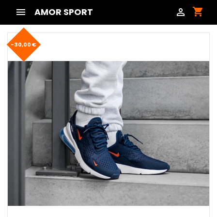
shopping_cart

AMOR SPORT

-30,00 €