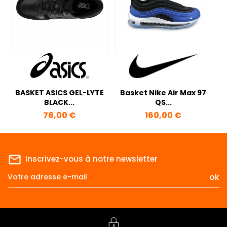
BASKET ASICS GEL-LYTE
Basket Nike Air Max 97
BLACK...
QS...
Prix
Prix
78,00 €
160,00 €
mail_outline
Inscrivez-vous à notre newsletter