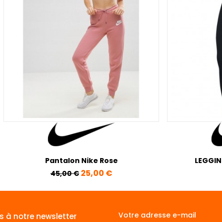
Pantalon Nike Rose
LEGGIN
Prix de base
Prix
25,00 €
45,00 €
s à notre newsletter