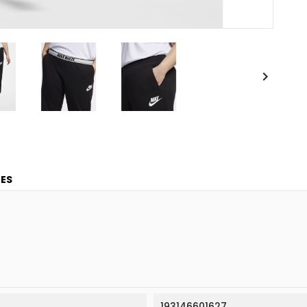

ES
193146601627