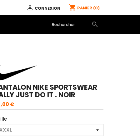
shopping_cart

PANIER
(0)
CONNEXION

ANTALON NIKE SPORTSWEAR
ALLY JUST DO IT . NOIR
,00 €
ille