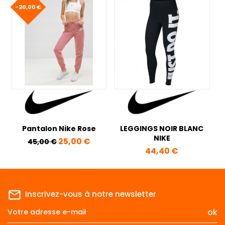
-20,00 €
Pantalon Nike Rose
LEGGINGS NOIR BLANC
NIKE
Prix de base
Prix
25,00 €
45,00 €
Prix
44,40 €
mail_outline
Inscrivez-vous à notre newsletter