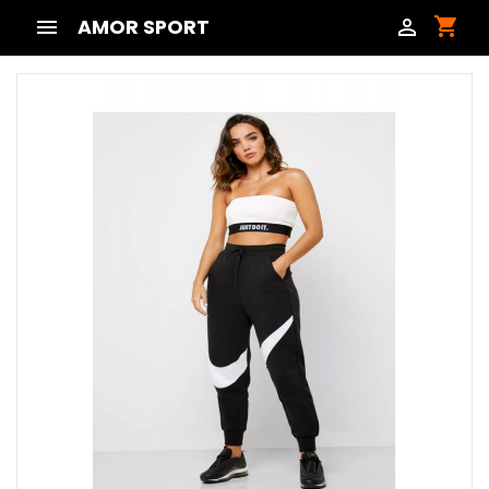
shopping_cart

AMOR SPORT
