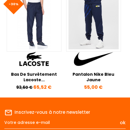
-30%
Bas De Survêtement
Pantalon Nike Bleu
Lacoste...
Jaune
Prix de base
Prix
Prix
65,52 €
55,00 €
93,60 €
mail_outline
Inscrivez-vous à notre newsletter