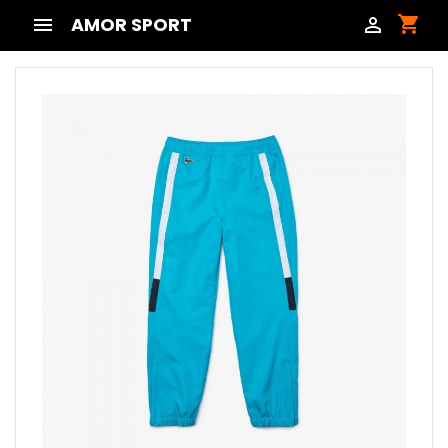
shopping_cart

AMOR SPORT
