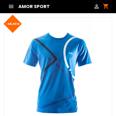
shopping_cart

AMOR SPORT

-45,00 €