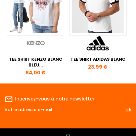
TEE SHIRT KENZO BLANC
TEE SHIRT ADIDAS BLANC
BLEU...
Prix
23,99 €
Prix
84,00 €
mail_outline
Inscrivez-vous à notre newsletter