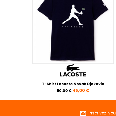
T-Shirt Lacoste Novak Djokovic
Prix de base
Prix
45,00 €
60,00 €
mail_outline
Inscrivez-vou