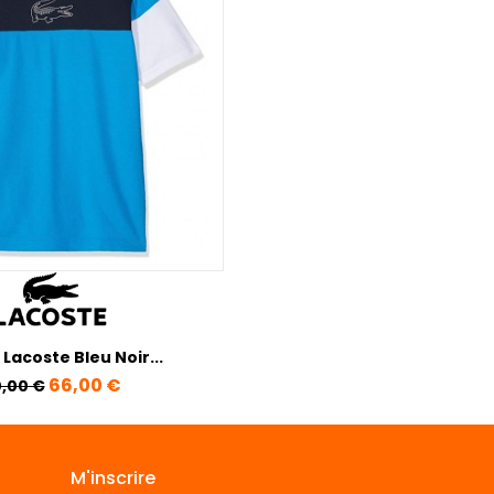
 Lacoste Bleu Noir...
ix de base
Prix
66,00 €
,00 €