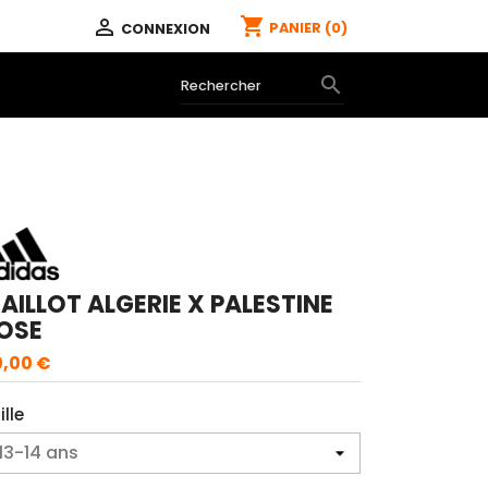
shopping_cart

PANIER
(0)
CONNEXION

AILLOT ALGERIE X PALESTINE
OSE
,00 €
ille