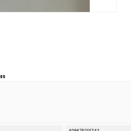
ES
4086752111742