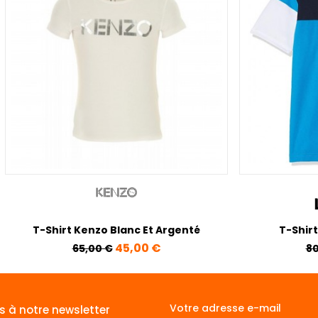
T-Shirt Kenzo Blanc Et Argenté
T-Shirt
Prix de base
Prix
Pr
45,00 €
65,00 €
80
s à notre newsletter