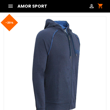
shopping_cart

AMOR SPORT

-20%