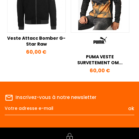
Veste Attacc Bomber G-
Star Raw
Prix
60,00 €
PUMA VESTE
SURVETEMENT OM...
Prix
60,00 €
mail_outline
Inscrivez-vous à notre newsletter